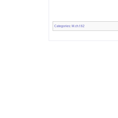
Categories
M.ch.f.62
: