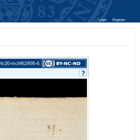
Login
Register