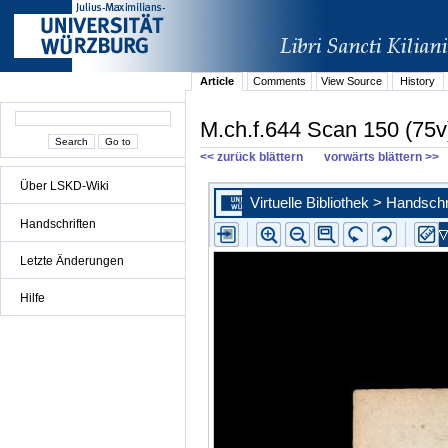
Article
Comments
View Source
History
M.ch.f.644 Scan 150 (75v
<< zurück blättern
vorwärts blättern >>
Über LSKD-Wiki
Handschriften
Letzte Änderungen
Hilfe