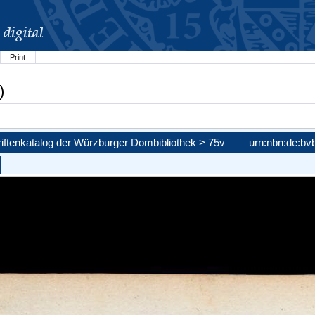
Print
)