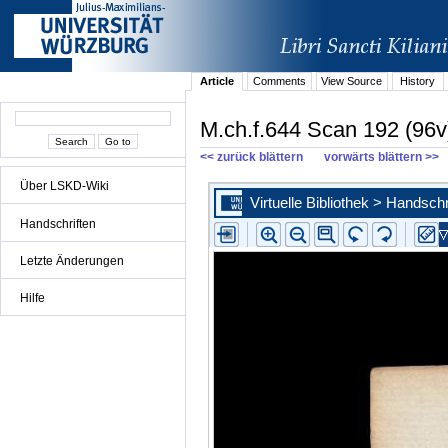
Article
Comments
View Source
History
M.ch.f.644 Scan 192 (96v
<< zurück blättern
vorwärts blättern >>
Über LSKD-Wiki
Handschriften
Letzte Änderungen
Hilfe