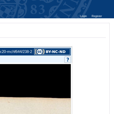
Login
Register