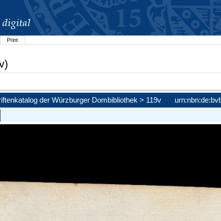
Print
v)