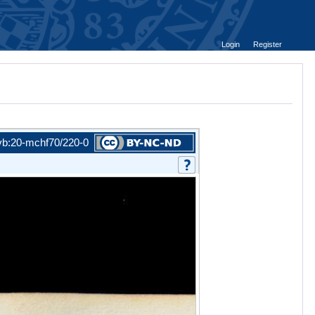
Login
Register