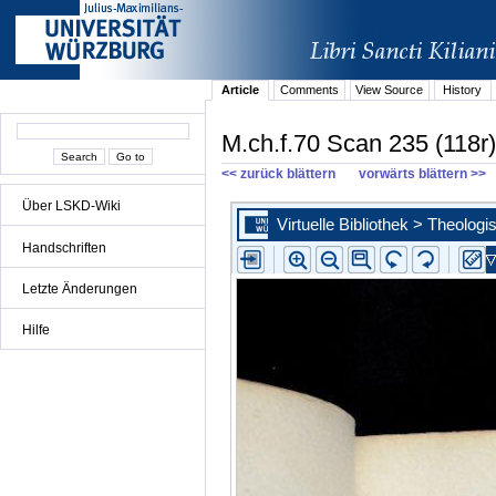
Article
Comments
View Source
History
M.ch.f.70 Scan 235 (118r)
<< zurück blättern
vorwärts blättern >>
Über LSKD-Wiki
Handschriften
Letzte Änderungen
Hilfe