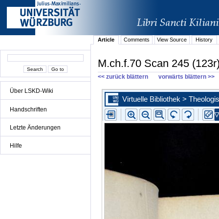
Article
Comments
View Source
History
M.ch.f.70 Scan 245 (123r
<< zurück blättern
vorwärts blättern >>
Über LSKD-Wiki
Handschriften
Letzte Änderungen
Hilfe