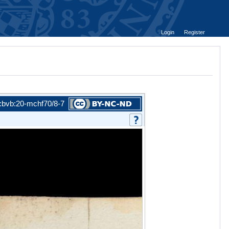
Login
Register