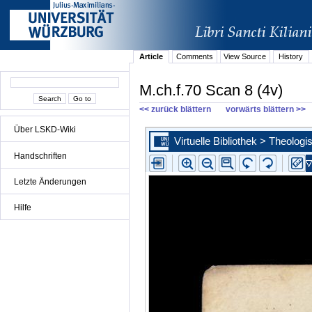
Article
Comments
View Source
History
M.ch.f.70 Scan 8 (4v)
<< zurück blättern
vorwärts blättern >>
Über LSKD-Wiki
Handschriften
Letzte Änderungen
Hilfe