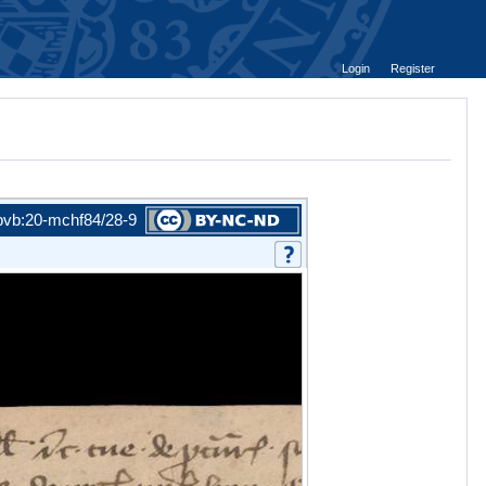
Login
Register