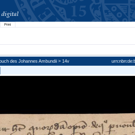
Print