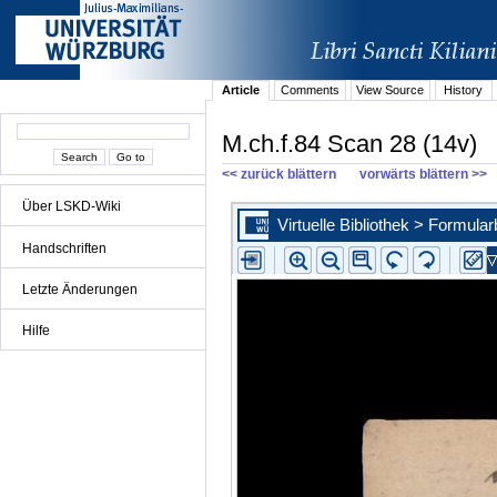
Article
Comments
View Source
History
M.ch.f.84 Scan 28 (14v)
<< zurück blättern
vorwärts blättern >>
Über LSKD-Wiki
Handschriften
Letzte Änderungen
Hilfe