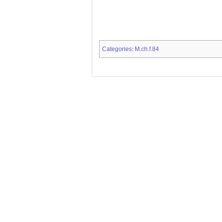
Categories
M.ch.f.84
: