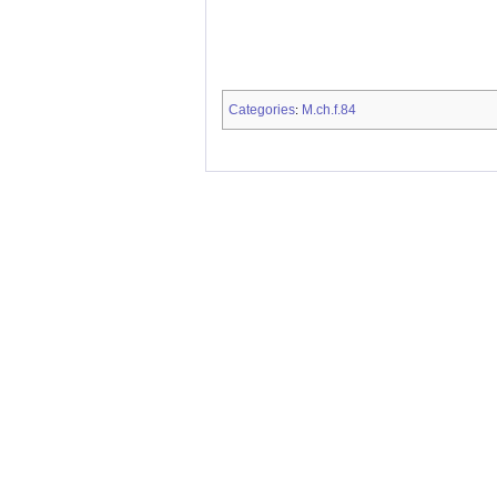
Categories
M.ch.f.84
: