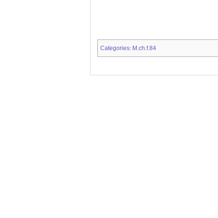
Categories
M.ch.f.84
: