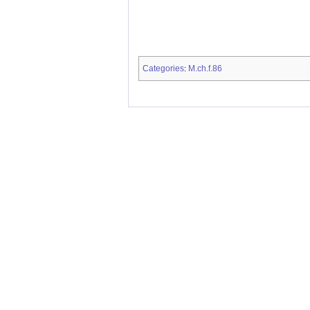
Categories
M.ch.f.86
: