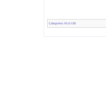
Categories
M.ch.f.86
: