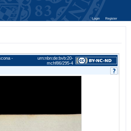
Login
Register