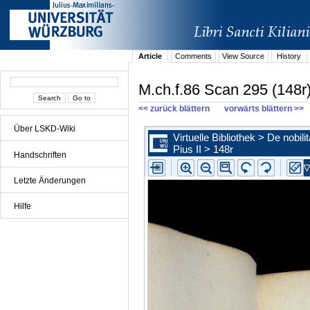
Article
Comments
View Source
History
M.ch.f.86 Scan 295 (148r
<< zurück blättern
vorwärts blättern >>
Über LSKD-Wiki
Handschriften
Letzte Änderungen
Hilfe