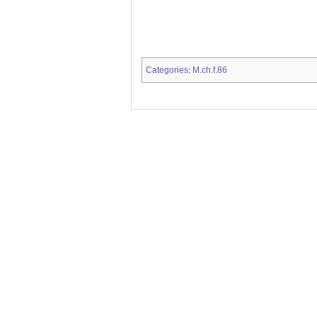
Categories
M.ch.f.86
: