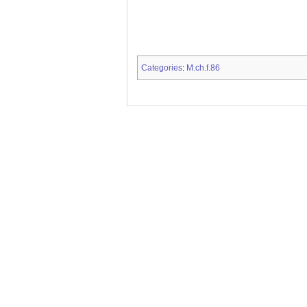
Categories
M.ch.f.86
: