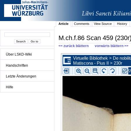
Article
Comments
View Source
History
M.ch.f.86 Scan 459 (230r
<< zurück blättern
vorwärts blättern >>
Über LSKD-Wiki
Handschriften
Letzte Änderungen
Hilfe