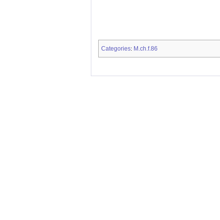
Categories
M.ch.f.86
: