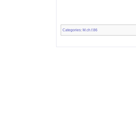
Categories
M.ch.f.86
: