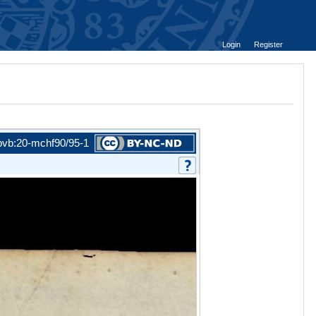
Login
Register