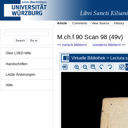
Article
Comments
View Source
History
M.ch.f.90 Scan 98 (49v)
<< zurück blättern
vorwärts blättern >>
Über LSKD-Wiki
Handschriften
Letzte Änderungen
Hilfe