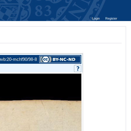
Login
Register