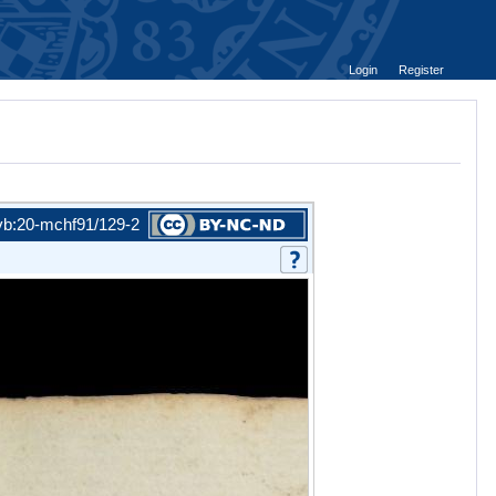
Login
Register