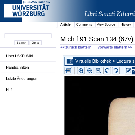
Article
Comments
View Source
History
M.ch.f.91 Scan 134 (67v)
<< zurück blättern
vorwärts blättern >>
Über LSKD-Wiki
Handschriften
Letzte Änderungen
Hilfe