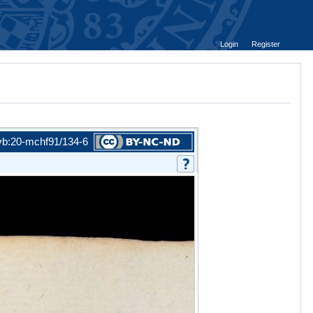
Login
Register