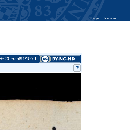
Login
Register