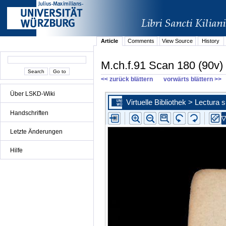
Article
Comments
View Source
History
M.ch.f.91 Scan 180 (90v)
<< zurück blättern
vorwärts blättern >>
Über LSKD-Wiki
Handschriften
Letzte Änderungen
Hilfe