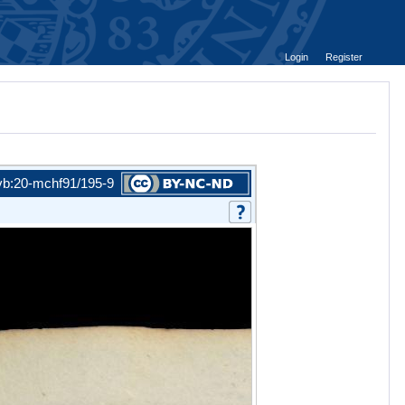
Login
Register