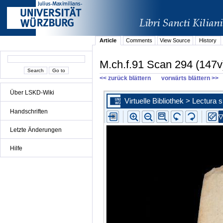
Article
Comments
View Source
History
M.ch.f.91 Scan 294 (147v
<< zurück blättern
vorwärts blättern >>
Über LSKD-Wiki
Handschriften
Letzte Änderungen
Hilfe