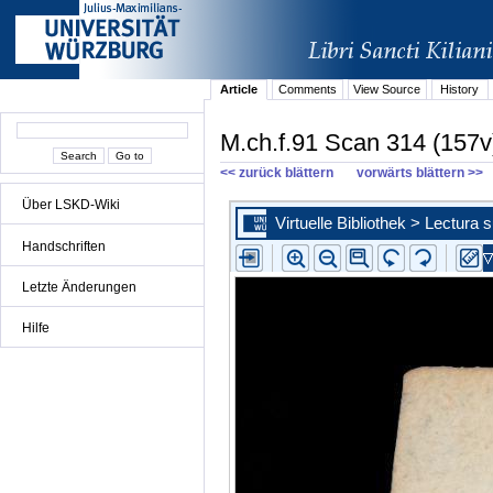
Article
Comments
View Source
History
M.ch.f.91 Scan 314 (157v
<< zurück blättern
vorwärts blättern >>
Über LSKD-Wiki
Handschriften
Letzte Änderungen
Hilfe