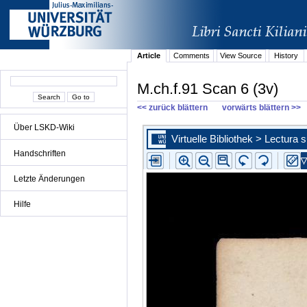
Article
Comments
View Source
History
M.ch.f.91 Scan 6 (3v)
<< zurück blättern
vorwärts blättern >>
Über LSKD-Wiki
Handschriften
Letzte Änderungen
Hilfe