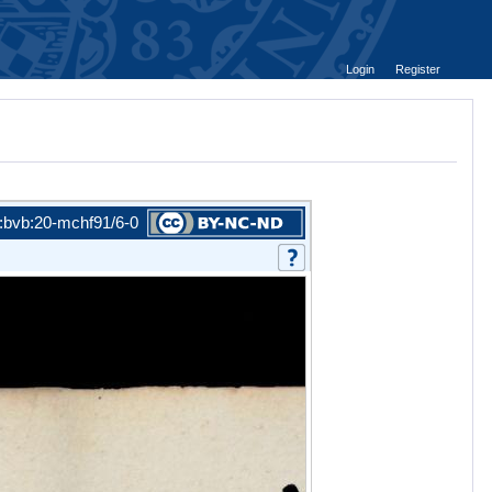
Login
Register