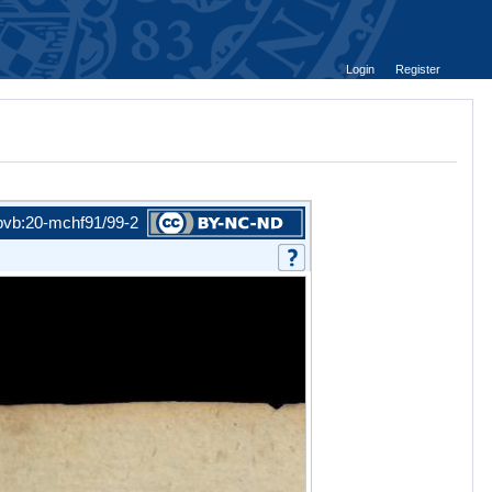
Login
Register