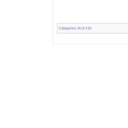
Categories
M.ch.f.92
: