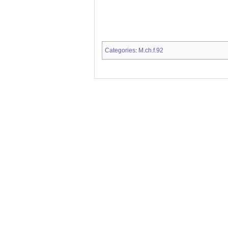
Categories
M.ch.f.92
: