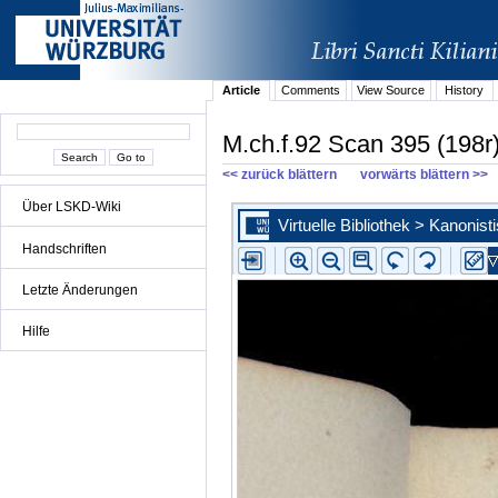
Article
Comments
View Source
History
M.ch.f.92 Scan 395 (198r
<< zurück blättern
vorwärts blättern >>
Über LSKD-Wiki
Handschriften
Letzte Änderungen
Hilfe