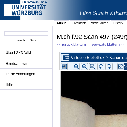
Article
Comments
View Source
History
M.ch.f.92 Scan 497 (249r
<< zurück blättern
vorwärts blättern >>
Über LSKD-Wiki
Handschriften
Letzte Änderungen
Hilfe