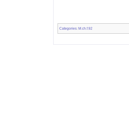
Categories
M.ch.f.92
: