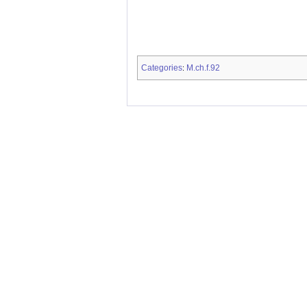
Categories
M.ch.f.92
: