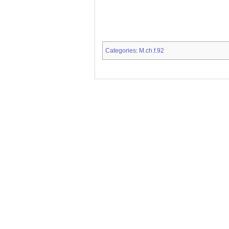
Categories
M.ch.f.92
: