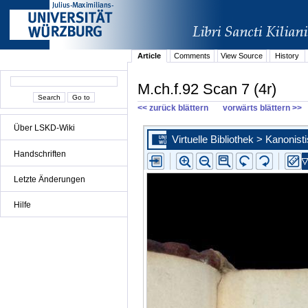
Article
Comments
View Source
History
M.ch.f.92 Scan 7 (4r)
<< zurück blättern
vorwärts blättern >>
Über LSKD-Wiki
Handschriften
Letzte Änderungen
Hilfe