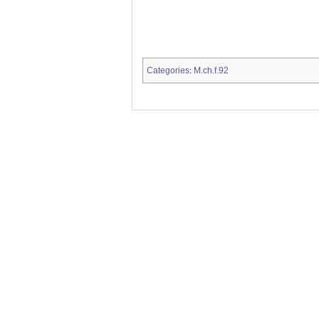
Categories
M.ch.f.92
: