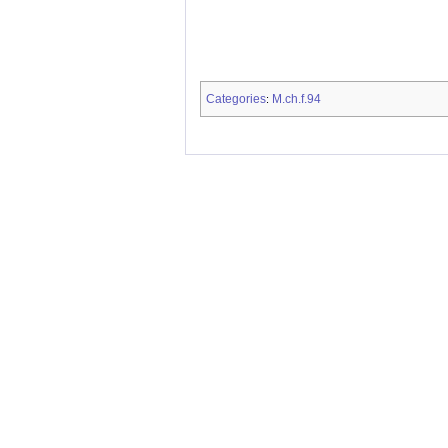
Categories
M.ch.f.94
: