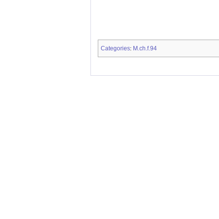
Categories
M.ch.f.94
: