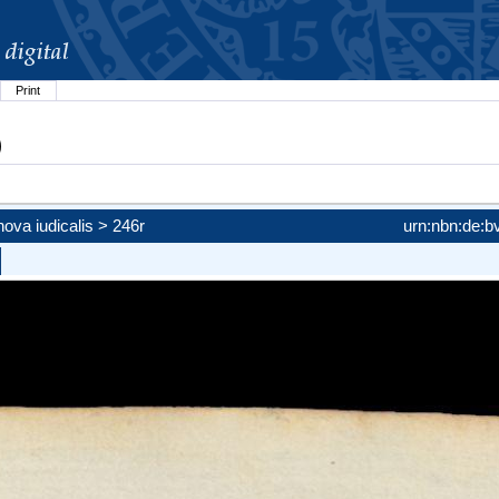
Print
)