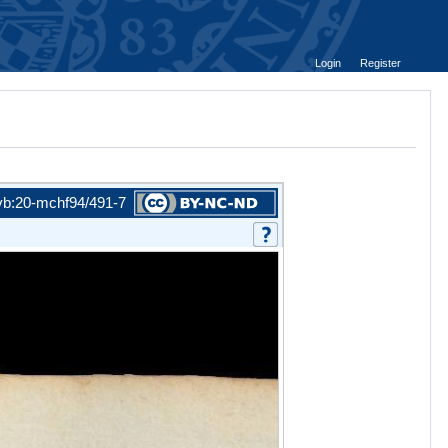
Login
Register