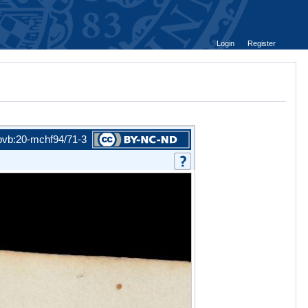
Login
Register