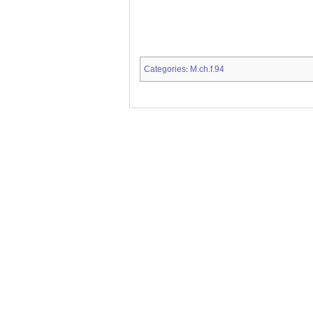
Categories
M.ch.f.94
: