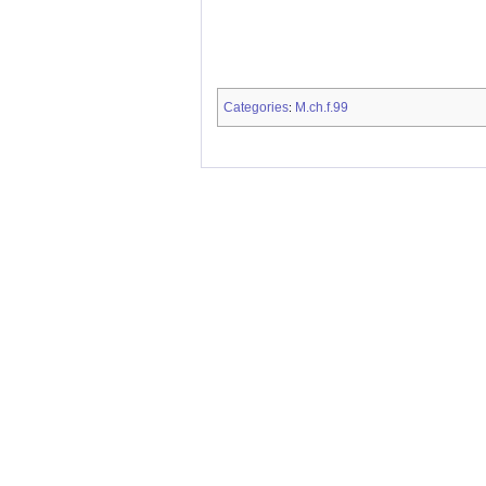
Categories
M.ch.f.99
: