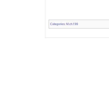
Categories
M.ch.f.99
: