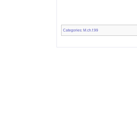
Categories
M.ch.f.99
: