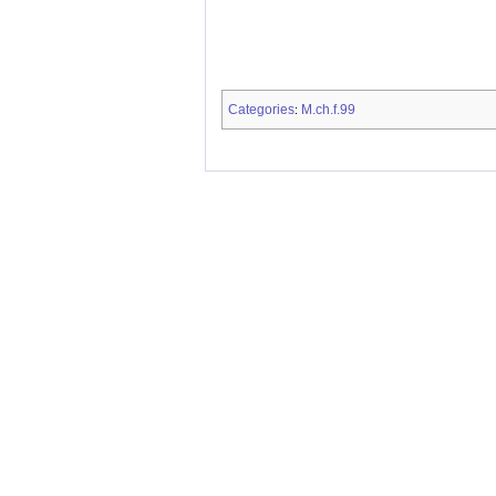
Categories
M.ch.f.99
: