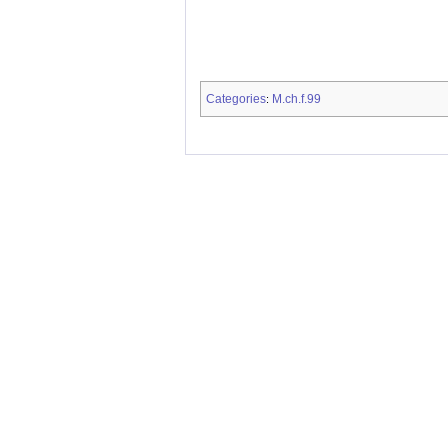
Categories
M.ch.f.99
: