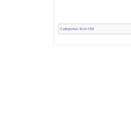
Categories
M.ch.f.99
: