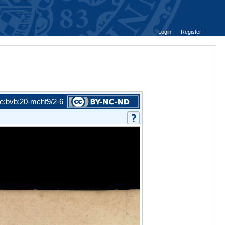
Login
Register