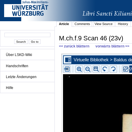
Article
Comments
View Source
History
M.ch.f.9 Scan 46 (23v)
<< zurück blättern
vorwärts blättern >>
Über LSKD-Wiki
Handschriften
Letzte Änderungen
Hilfe