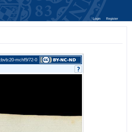
Login
Register