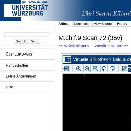
Article
Comments
View Source
History
M.ch.f.9 Scan 72 (35v)
<< zurück blättern
vorwärts blättern >>
Über LSKD-Wiki
Handschriften
Letzte Änderungen
Hilfe